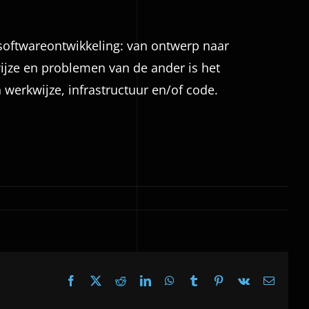
 softwareontwikkeling: van ontwerp naar
ijze en problemen van de ander is het
werkwijze, infrastructuur en/of code.
Facebook
X
Reddit
LinkedIn
WhatsApp
Tumblr
Pinterest
Vk
Email