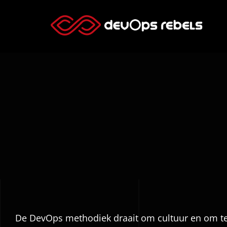
Skip
to
content
De DevOps methodiek draait om cultuur en om tea